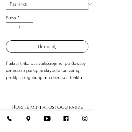
Kiekis
*
Į krepšelį
Puikiai tinka pasivaikščiojimui po Bawsey 
užmiesčio parką. Ši skrybėlė turi žemą 
profilį su reguliuojamu dirželiu ir lenktu 
skydeliu.
 • 100% chino medvilnės pynė
 • Nestruktūruotas, 6 skydų, žemo profilio
Norite mini atostogų parke
 • 3 ⅛ “karūna
viename iš mūsų atostogų
 • Reguliuojamas diržas su senovine 
namelių?
sagtimi
Miško namelis